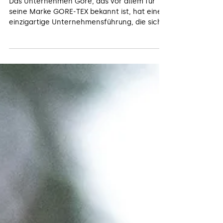
Das Lattice-Managementmodell
von Gore
Das Unternehmen Gore, das vor allem für
seine Marke GORE-TEX bekannt ist, hat eine
einzigartige Unternehmensführung, die sich
von traditionellen hierarchischen Strukturen
unterscheidet. Gore verwendet ein
sogenanntes "Lattice"-Managementmodell,
das auf flachen Hierarchien und einer
netzwerkartigen Organisationsstruktur
basiert.