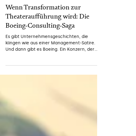
Daniel H. J. Kern
25. Nov. 2025
2 Min. Lesezeit
Wenn Transformation zur
Theateraufführung wird: Die
Boeing-Consulting-Saga
Es gibt Unternehmensgeschichten, die
klingen wie aus einer Management-Satire.
Und dann gibt es Boeing. Ein Konzern, der
über 1 Milliarde Dollar für Berater
ausgegeben hat – und am Ende trotzdem
ohne Lösung dastand.