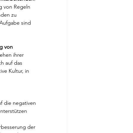
g von Regeln 
nden zu 
 Aufgabe sind 
g von 
hen ihrer 
ch auf das 
ve Kultur, in 
f die negativen 
nterstützen 
rbesserung der 