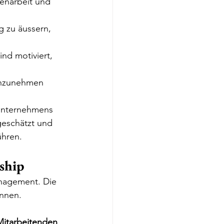
menarbeit und 
g zu äussern, 
ind motiviert, 
anzunehmen 
Unternehmens 
geschätzt und 
ühren.
ship
anagement. Die 
nnen. 
 Mitarbeitenden
. 