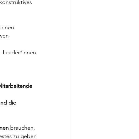
konstruktives 
innen 
iven 
n. Leader*innen 
Mitarbeitende 
nd die 
nnen
 brauchen, 
Bestes zu geben 