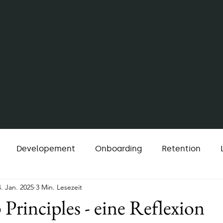
Developement
Onboarding
Retention
4. Jan. 2025
3 Min. Lesezeit
Change
Strategie
Finance
Recruiting
 Principles - eine Reflexion