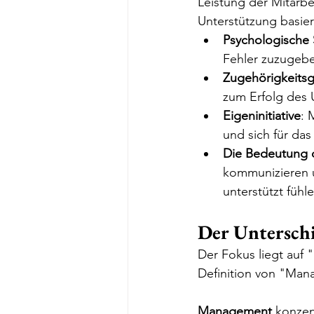
Leistung der Mitarbe
Unterstützung basiert
Psychologische 
Fehler zuzugebe
Zugehörigkeitsg
zum Erfolg des
Eigeninitiative
: 
und sich für da
Die Bedeutung 
kommunizieren u
unterstützt fühl
Der Untersch
Der Fokus liegt auf
Definition von "Man
Management
 konzent