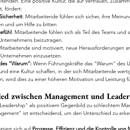
itenden. Eine positive Kultur, die auf Vertrauen, Zusam
, fördert:
Sicherheit
: Mitarbeitende fühlen sich sicher, ihre Meinun
n und um Hilfe zu bitten.
efühl
: Mitarbeitende fühlen sich als Teil des Teams und s
 Unternehmens beizutragen.
Mitarbeitende sind motiviert, neue Herausforderungen 
s Unternehmen einzusetzen.
des “Warum”:
 Wenn Führungskräfte das "Warum" des 
nd eine Kultur schaffen, in der sich Mitarbeitende wert
en, wird dies zu einer höheren Motivation und Leistung f
ied zwischen Management und Leader
 "Leadership" als positivem Gegenbild zu schlechtem M
agement" ist entscheidend, um den Unterschied zu erke
riert sich auf 
Prozesse, Effizienz und die Kontrolle von