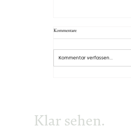
Kommentare
Kommentar verfassen...
Talent Velocity: Kein Modewort in
der KI-gesteuerte Arbeitswelt
2026
Klar sehen.