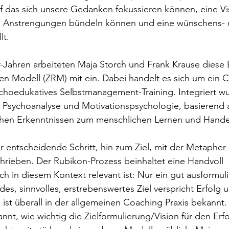
auf das sich unsere Gedanken fokussieren können, eine Vis
d Anstrengungen bündeln können und eine wünschens- 
lt.
r-Jahren arbeiteten Maja Storch und Frank Krause diese 
en Modell (ZRM) mit ein. Dabei handelt es sich um ein 
choedukatives Selbstmanagement-Training. Integriert w
 Psychoanalyse und Motivationspsychologie, basierend 
chen Erkenntnissen zum menschlichen Lernen und Hande
 entscheidende Schritt, hin zum Ziel, mit der Metapher
hrieben. Der Rubikon-Prozess beinhaltet eine Handvoll 
h in diesem Kontext relevant ist: Nur ein gut ausformuli
es, sinnvolles, erstrebenswertes Ziel verspricht Erfolg u
ist überall in der allgemeinen Coaching Praxis bekannt.
nnt, wie wichtig die Zielformulierung/Vision für den Erfo