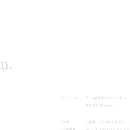
n.
Adresse
Berghaldenstrasse 
8800 Thalwil
Mail
mail
[at]
kernkompe
Mobile
+41 (0)76 426 66 66