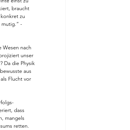
nte einst zu 
iert, braucht 
 konkret zu 
 mutig.” - 
de Wesen nach 
ojiziert unser 
? Da die Physik 
Unbewusste aus 
ls Flucht vor 
folgs-
iert, dass 
n, mangels 
nsums retten. 