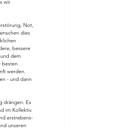
s wir 
erstörung, Not, 
Menschen dies 
klichen 
ere, bessere 
g und dem 
e besten 
nft werden. 
ren - und dann 
g drängen. Es 
 im Kollektiv.
und erstrebens-
 und unseren 