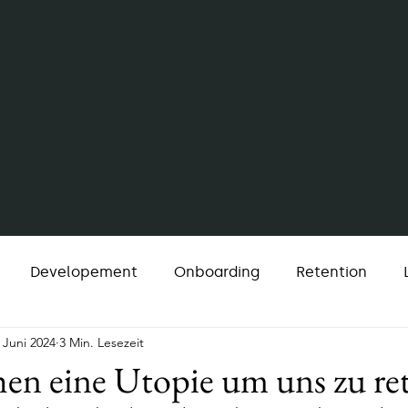
Developement
Onboarding
Retention
. Juni 2024
3 Min. Lesezeit
Change
Strategie
Finance
Recruiting
en eine Utopie um uns zu re