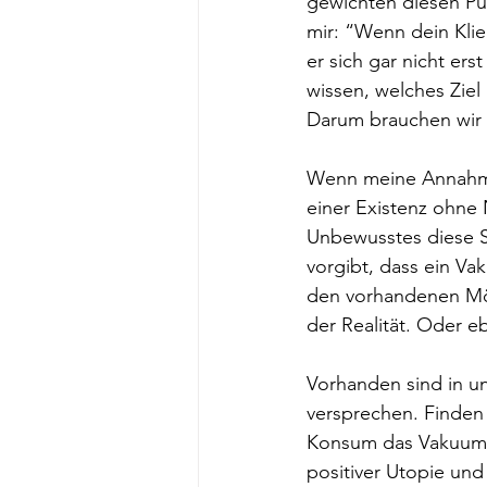
gewichten diesen Pun
mir: “Wenn dein Klie
er sich gar nicht er
wissen, welches Ziel 
Darum brauchen wir e
Wenn meine Annahme 
einer Existenz ohne 
Unbewusstes diese Se
vorgibt, dass ein Va
den vorhandenen Mögl
der Realität. Oder e
Vorhanden sind in un
versprechen. Finden
Konsum das Vakuum, d
positiver Utopie und