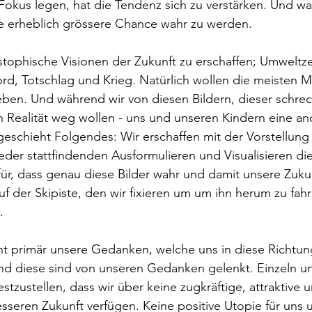
Fokus legen, hat die Tendenz sich zu verstärken. Und wa
ine erheblich grössere Chance wahr zu werden.
 dystophische Visionen der Zukunft zu erschaffen; Umweltz
rd, Totschlag und Krieg. Natürlich wollen die meisten 
leben. Und während wir von diesen Bildern, dieser schrec
alität weg wollen - uns und unseren Kindern eine and
geschieht Folgendes: Wir erschaffen mit der Vorstellun
der stattfindenden Ausformulieren und Visualisieren di
ür, dass genau diese Bilder wahr und damit unsere Zuku
f der Skipiste, den wir fixieren um um ihn herum zu fah
.
cht primär unsere Gedanken, welche uns in diese Richtun
nd diese sind von unseren Gedanken gelenkt. Einzeln und
festzustellen, dass wir über keine zugkräftige, attraktive 
esseren Zukunft verfügen. Keine positive Utopie für uns