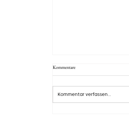
Kommentare
Kommentar verfassen...
Fünf Prinzipien um einfacher
erfolgreich zu sein - Systeme statt
Motivation