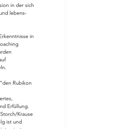
ion in der sich 
und lebens-
Erkenntnisse in 
Coaching 
urden 
auf 
ln.
 “den Rubikon 
ertes, 
nd Erfüllung. 
 Storch/Krause 
lg ist und 