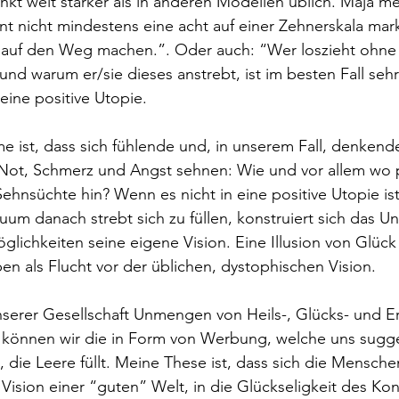
kt weit stärker als in anderen Modellen üblich. Maja mei
nt nicht mindestens eine acht auf einer Zehnerskala mark
st auf den Weg machen.”. Oder auch: “Wer loszieht ohne
und warum er/sie dieses anstrebt, ist im besten Fall sehr
ine positive Utopie.
ist, dass sich fühlende und, in unserem Fall, denken
Not, Schmerz und Angst sehnen: Wie und vor allem wo pr
hnsüchte hin? Wenn es nicht in eine positive Utopie ist
kuum danach strebt sich zu füllen, konstruiert sich das 
ichkeiten seine eigene Vision. Eine Illusion von Glück a
ben als Flucht vor der üblichen, dystophischen Vision.
serer Gesellschaft Unmengen von Heils-, Glücks- und Er
 können wir die in Form von Werbung, welche uns sugger
ie Leere füllt. Meine These ist, dass sich die Mensche
 Vision einer “guten” Welt, in die Glückseligkeit des Ko