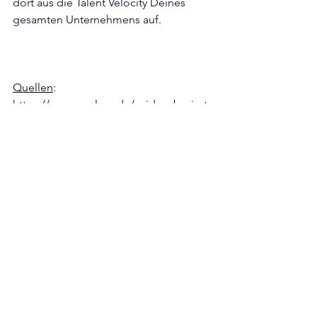
dort aus die Talent Velocity Deines 
gesamten Unternehmens auf.
Quellen
:
https://www.psy.lmu.de/evidenzbasierte
smanagement/dokumente/ebm_dossi
ers/ebm_43_sicherheit.pdf
https://lead-
conduct.de/2023/12/02/change-
kommunikation/
https://www.coople.com/ch/blog/hr-
trends-2026
https://www.qualtrics.com/de/ebooks/e
mployee-experience-trends/
https://learning.linkedin.com/content/d
am/me/business/en-us/amp/learning-
solutions/images/lls-linkedin-talent-