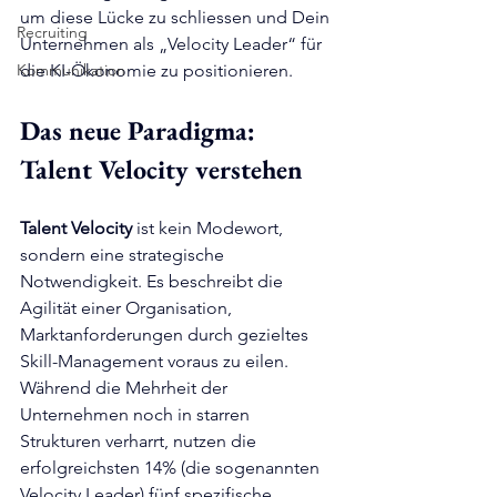
um diese Lücke zu schliessen und Dein 
Recruiting
Unternehmen als „Velocity Leader“ für 
Kommunikation
die KI-Ökonomie zu positionieren.
Das neue Paradigma: 
Talent Velocity verstehen
Talent Velocity
 ist kein Modewort, 
sondern eine strategische 
Notwendigkeit. Es beschreibt die 
Agilität einer Organisation, 
Marktanforderungen durch gezieltes 
Skill-Management voraus zu eilen. 
Während die Mehrheit der 
Unternehmen noch in starren 
Strukturen verharrt, nutzen die 
erfolgreichsten 14% (die sogenannten 
Velocity Leader) fünf spezifische 