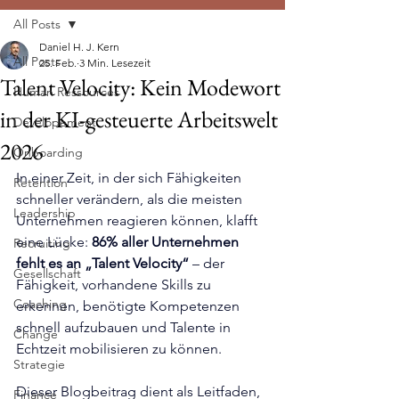
All Posts
Daniel H. J. Kern
All Posts
25. Feb.
3 Min. Lesezeit
Talent Velocity: Kein Modewort
Human Ressources
in der KI-gesteuerte Arbeitswelt
Developement
2026
Onboarding
In einer Zeit, in der sich Fähigkeiten 
Retention
schneller verändern, als die meisten 
Leadership
Unternehmen reagieren können, klafft 
eine Lücke: 
86% aller Unternehmen 
Recruiting
fehlt es an „Talent Velocity“
 – der 
Gesellschaft
Fähigkeit, vorhandene Skills zu 
Coaching
erkennen, benötigte Kompetenzen 
schnell aufzubauen und Talente in 
Change
Echtzeit mobilisieren zu können.
Strategie
Dieser Blogbeitrag dient als Leitfaden, 
Finance