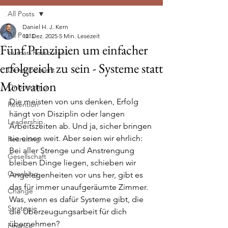
All Posts
Daniel H. J. Kern
All Posts
12. Dez. 2025
5 Min. Lesezeit
Fünf Prinzipien um einfacher
Human Ressources
erfolgreich zu sein - Systeme statt
Developement
Motivation
Onboarding
Die meisten von uns denken, Erfolg 
Retention
hängt von Disziplin oder langen 
Leadership
Arbeitszeiten ab. Und ja, sicher bringen 
sie einen weit. Aber seien wir ehrlich: 
Recruiting
Bei aller Strenge und Anstrengung 
Gesellschaft
bleiben Dinge liegen, schieben wir 
Coaching
Angelegenheiten vor uns her, gibt es 
das für immer unaufgeräumte Zimmer. 
Change
Was, wenn es dafür Systeme gibt, die 
Strategie
die Überzeugungsarbeit für dich 
übernehmen?
Finance