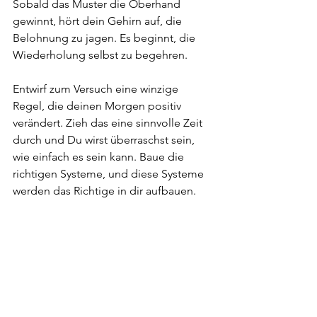
Sobald das Muster die Oberhand 
gewinnt, hört dein Gehirn auf, die 
Belohnung zu jagen. Es beginnt, die 
Wiederholung selbst zu begehren.
Entwirf zum Versuch eine winzige 
Regel, die deinen Morgen positiv 
verändert. Zieh das eine sinnvolle Zeit 
durch und Du wirst überraschst sein, 
wie einfach es sein kann. Baue die 
richtigen Systeme, und diese Systeme 
werden das Richtige in dir aufbauen.
Fazit
Erfolg ist weniger eine Frage von 
Motivation und Disziplin, als wir 
glauben – er ist das Ergebnis 
durchdachter Systeme. Wenn wir uns 
selbst einschränken, unsere Biologie 