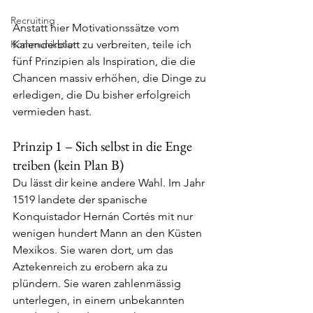
Recruiting
Anstatt hier Motivationssätze vom 
Kommunikation
Kalenderblatt zu verbreiten, teile ich 
fünf Prinzipien als Inspiration, die die 
Chancen massiv erhöhen, die Dinge zu 
erledigen, die Du bisher erfolgreich 
vermieden hast.
Prinzip 1 – Sich selbst in die Enge 
treiben (kein Plan B)
Du lässt dir keine andere Wahl. Im Jahr 
1519 landete der spanische 
Konquistador Hernán Cortés mit nur 
wenigen hundert Mann an den Küsten 
Mexikos. Sie waren dort, um das 
Aztekenreich zu erobern aka zu 
plündern. Sie waren zahlenmässig 
unterlegen, in einem unbekannten 