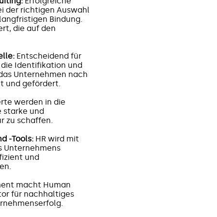
iting:
Erfolgreiche
i der richtigen Auswahl
langfristigen Bindung.
ert, die auf den
lle:
Entscheidend für
die Identifikation und
e das Unternehmen nach
t und gefördert.
te werden in die
e starke und
 zu schaffen.
d -Tools:
HR wird mit
s Unternehmens
fizient und
en.
ment macht Human
or für nachhaltiges
ernehmenserfolg.