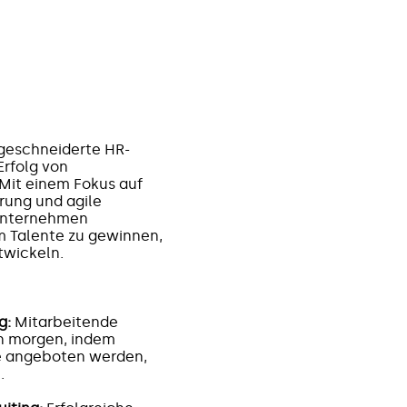
geschneiderte HR-
Erfolg von
 Mit einem Fokus auf
rung und agile
 Unternehmen
m Talente zu gewinnen,
twickeln.
g:
Mitarbeitende
n morgen, indem
e angeboten werden,
.