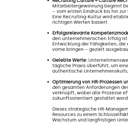
Recruiting Culture = Culture Recru
Mitarbeitergewinnung beginnt be
– vom ersten Eindruck bis hin zur 
Eine Recruiting-Kultur wird etabli
richtigen Werten basiert.
Erfolgsrelevante Kompetenzmode
den unternehmerischen Erfolg ist 
Entwicklung der Fähigkeiten, di
vorne bringen – gezielt ausgebau
Gelebte Werte:
Unternehmenswer
tägliche Praxis überführt, um ein
authentische Unternehmenskultur
Optimierung von HR-Prozessen un
den gesamten Anforderungen de
verknüpft, wobei alle Prozesse ef
zukunftsorientiert gestaltet werd
Dieses strategische HR-Manage
Resources zu einem Schlüsselfakt
Wachstum und langfristigen Unt